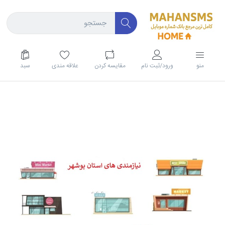
منو
ورود/ثبت نام
مقايسه كردن
علاقه مندی
سبد