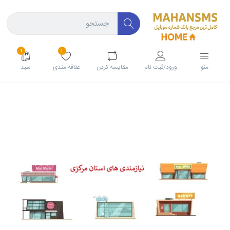
1
1
منو
ورود/ثبت نام
مقايسه كردن
علاقه مندی
سبد