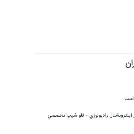
ان
نترونشنال راديولوژي - فلو شيپ تخصصي