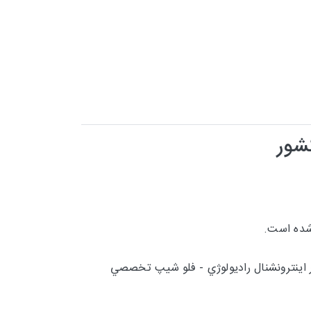
شور
نترونشنال راديولوژي - فلو شيپ تخصصي