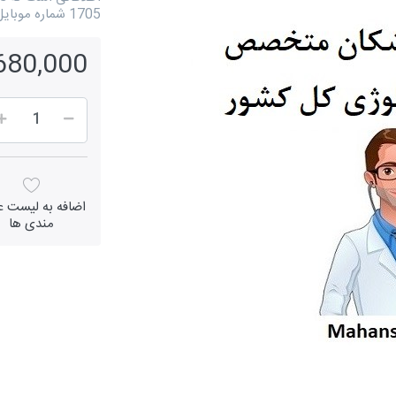
1705 شماره موبایل است.
12,680,000 
اضافه به لیست عل
مندی ها