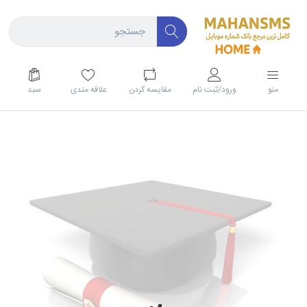
منو
ورود/ثبت نام
مقايسه كردن
علاقه مندی
سبد