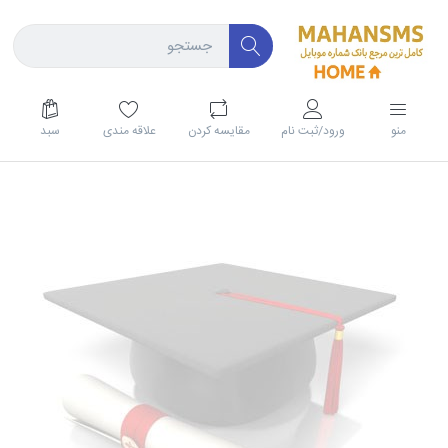
منو
ورود/ثبت نام
مقايسه كردن
علاقه مندی
سبد