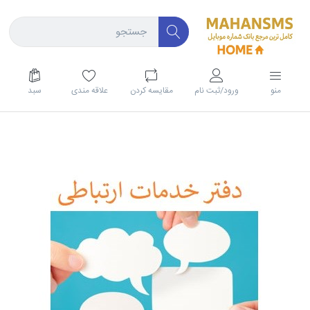
منو
ورود/ثبت نام
مقايسه كردن
علاقه مندی
سبد