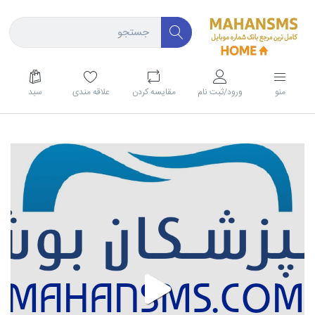
منو
ورود/ثبت نام
مقايسه كردن
علاقه مندی
سبد