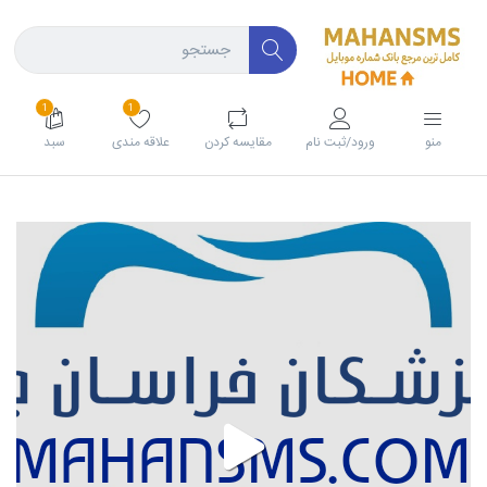
1
1
منو
ورود/ثبت نام
مقايسه كردن
علاقه مندی
سبد