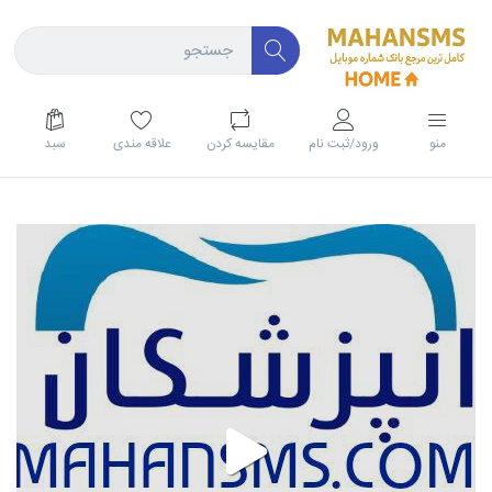
منو
ورود/ثبت نام
مقايسه كردن
علاقه مندی
سبد