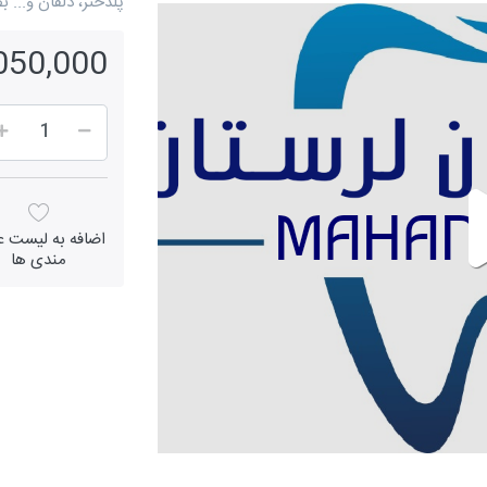
پلدختر، دلفان و...
4,050,000 ر
اضافه به لیست عل
مندی ها