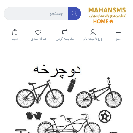
منو
ورود/ثبت نام
مقايسه كردن
علاقه مندی
سبد