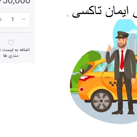
1,750,000 ر
اضافه به لیست عل
مندی ها