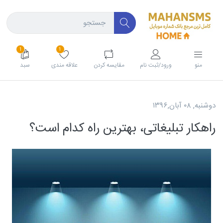
1
1
منو
ورود/ثبت نام
مقايسه كردن
علاقه مندی
سبد
دوشنبه, ۰۸ آبان,۱۳۹۶
راهکار تبلیغاتی، بهترین راه کدام است؟