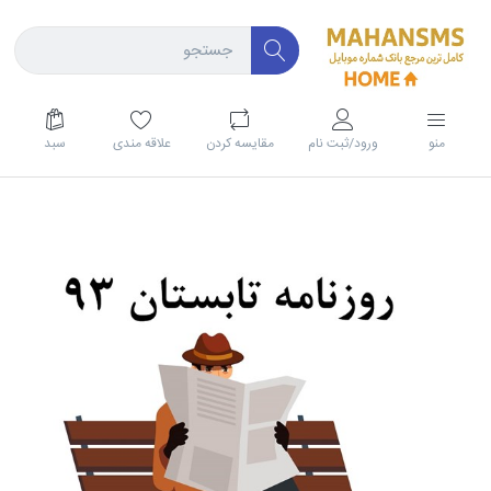
منو
ورود/ثبت نام
مقايسه كردن
علاقه مندی
سبد