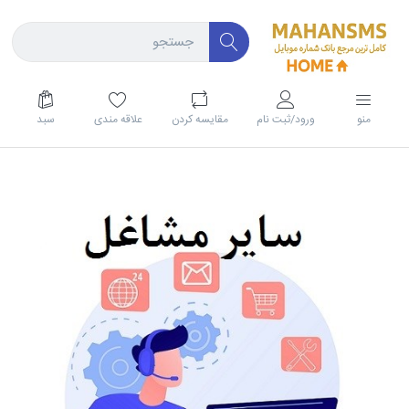
منو
ورود/ثبت نام
مقايسه كردن
علاقه مندی
سبد