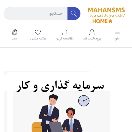
منو
ورود/ثبت نام
مقايسه كردن
علاقه مندی
سبد