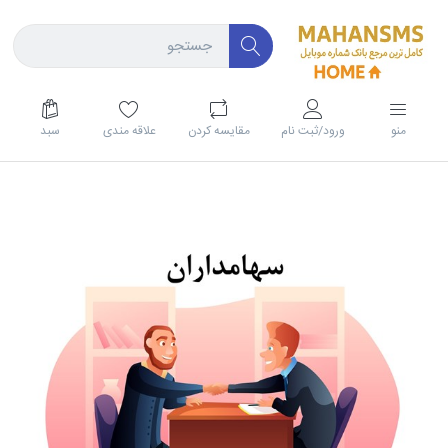
منو
ورود/ثبت نام
مقايسه كردن
علاقه مندی
سبد