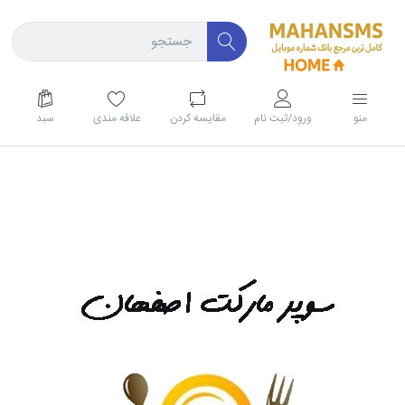
منو
ورود/ثبت نام
مقايسه كردن
علاقه مندی
سبد