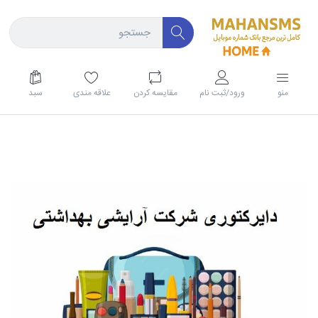
منو
ورود/ثبت نام
مقايسه كردن
علاقه مندی
سبد