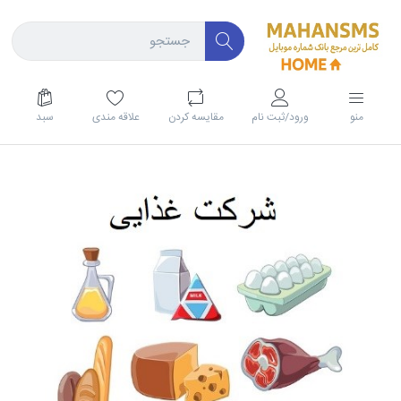
منو
ورود/ثبت نام
مقايسه كردن
علاقه مندی
سبد