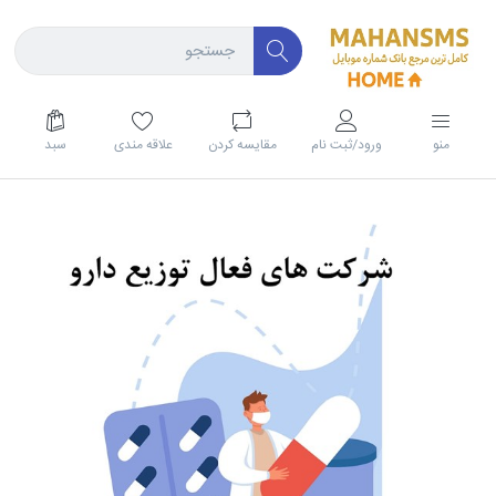
منو
ورود/ثبت نام
مقايسه كردن
علاقه مندی
سبد