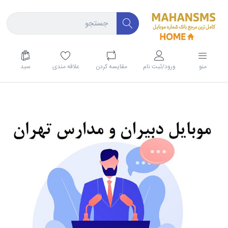
منو
ورود/ثبت نام
مقايسه كردن
علاقه مندی
سبد