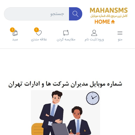
1
1
منو
ورود/ثبت نام
مقايسه كردن
علاقه مندی
سبد