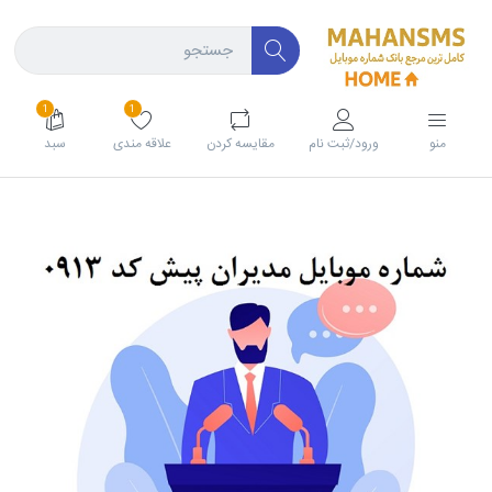
1
1
منو
ورود/ثبت نام
مقايسه كردن
علاقه مندی
سبد