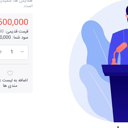
همایش ها، سمینار،
است.
14,500,000 
قیمت قدیمی:
000
سود شما:
,500,000
اضافه به لیست عل
مندی ها