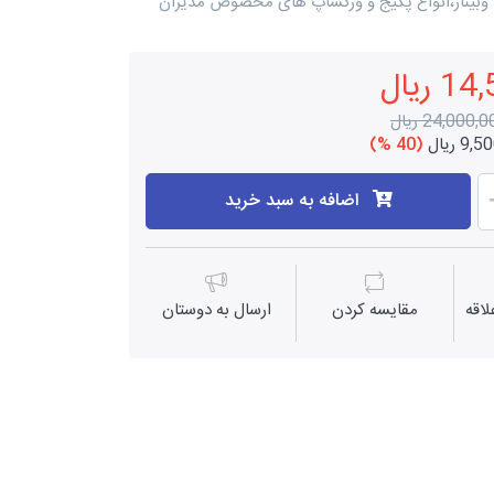
 وبینار،انواع پکیج و ورکشاپ های مخصوص مدیران
ریال
24,000, ریال
9 ریال
(40 %)
اضافه به سبد خرید
اقه
مقايسه كردن
ارسال به دوستان