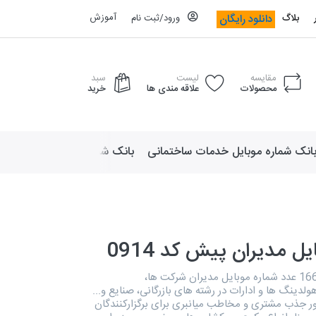
آموزش
دانلود رایگان
بلاگ
ورود/ثبت نام
مقایسه
لیست
سبد
محصولات
علاقه مندی ها
خرید
انک شماره موبایل خدمات ساختمانی
بانک شماره موبایل لوازم ورزش
ل مدیران پیش کد 0914
این فایل دارای 16686 عدد شماره موبایل مدیران شرکت ها،
لدینگ ها و ادارات در رشته های بازرگانی، صنایع و...
ر جذب مشتری و مخاطب میانبری برای برگزارکنندگان