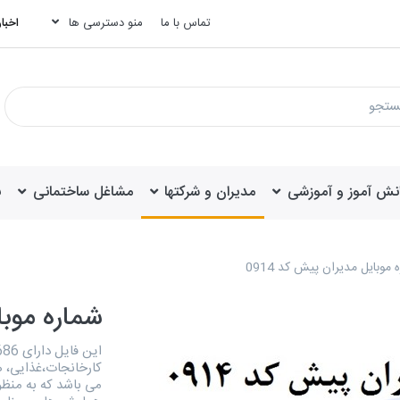
تماس با ما
منو دسترسی ها
اخبار
انش آموز و آموزشی
مدیران و شرکتها
مشاغل ساختمانی
ب
 موبایل مدیران پیش کد 0914
شماره موبای
کارخانجات،غذایی، هو
می باشد که به منظو