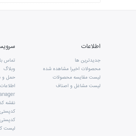
اطلاعات
سروی
جدیدترین ها
تماس با 
محصولات اخیرا مشاهده شده
وبلاگ
لیست مقایسه محصولات
حمل و ن
لیست مشاغل و اصناف
اطلاعات
anager
نقشه کد
کدپستی م
کدپستی 
لیست کد