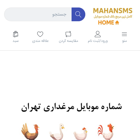
منو
ورود/ثبت نام
مقايسه كردن
علاقه مندی
سبد