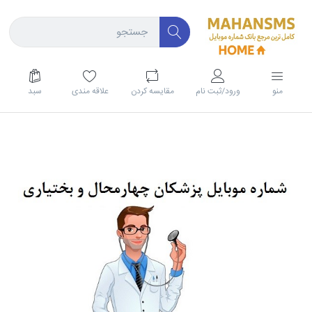
منو
ورود/ثبت نام
مقايسه كردن
علاقه مندی
سبد