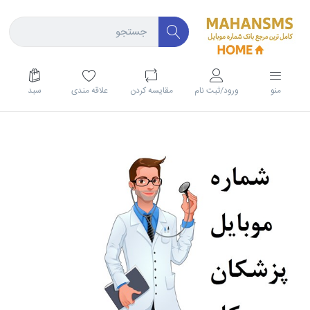
منو
ورود/ثبت نام
مقايسه كردن
علاقه مندی
سبد