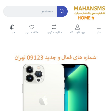
منو
ورود/ثبت نام
مقايسه كردن
علاقه مندی
سبد