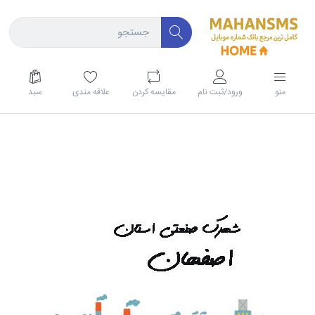
منو
ورود/ثبت نام
مقايسه كردن
علاقه مندی
سبد