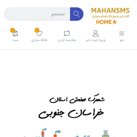
1
1
منو
ورود/ثبت نام
مقايسه كردن
علاقه مندی
سبد