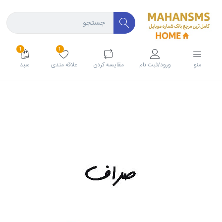
1
1
منو
ورود/ثبت نام
مقايسه كردن
علاقه مندی
سبد