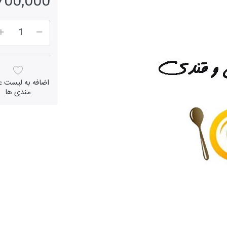
2,700,000 ر
اضافه به لیست عل
مندی ها