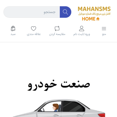
منو
ورود/ثبت نام
مقايسه كردن
علاقه مندی
سبد