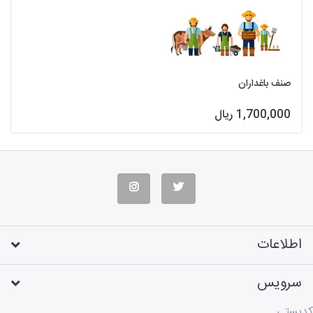
صنف باغداران
1,700,000 ریال
اطلاعات
سرویس
کدپستی