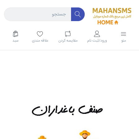
منو
ورود/ثبت نام
مقايسه كردن
علاقه مندی
سبد