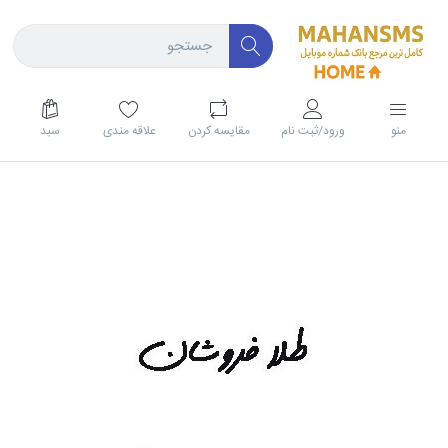
منو
ورود/ثبت نام
مقايسه كردن
علاقه مندی
سبد