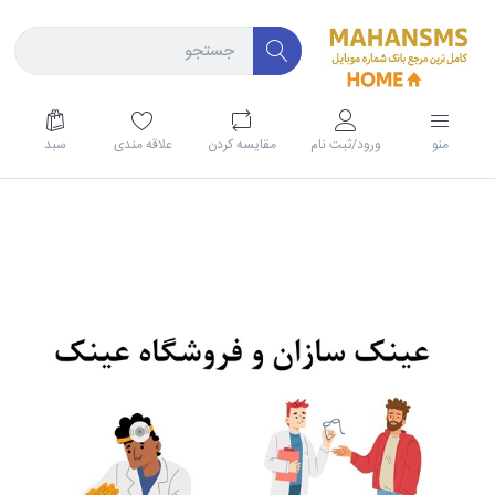
منو
ورود/ثبت نام
مقايسه كردن
علاقه مندی
سبد