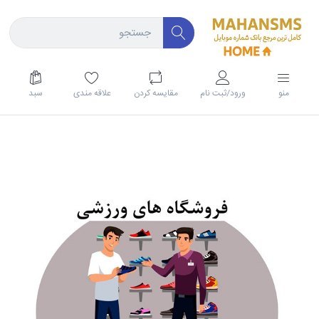
منو
ورود/ثبت نام
مقايسه كردن
علاقه مندی
سبد