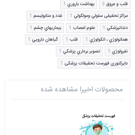
قلب و عروق
3
بهداشت باروري
1
مراکز تحقیقی سلولي ومولکولي
1
غدد و متابوليسم
1
دندانپزشکي
1
علوم اعصاب
1
بيماريهاي چشم
1
هماتولوژي ، انکولوژي
1
قلب
1
گياهان دارويي
1
نفرولوژي
1
تصوير برداري پزشكي
1
دایرکتوری فهرست تحقیقات پزشکی
1
محصولات اخیرا مشاهده شده