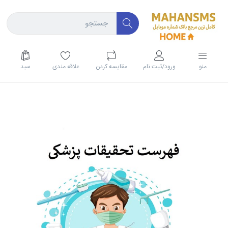
منو
ورود/ثبت نام
مقايسه كردن
علاقه مندی
سبد