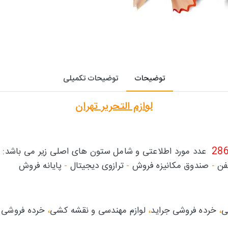
توضیحات
توضیحات تکمیلی
لوازم التحریر تهران
28
عدد مورد اطلاعتی و شامل ستون های اصلی زیر می باشد:
فن
-
صندوق مکانیزه فروش
-
ترازوی دیجیتال
-
پایانه فروش
ی
،
خرده فروشی جراید
،
لوازم مهندسی و نقشه کشی
،
خرده فروشی ن