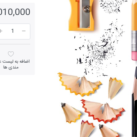
1,010,000 ر
اضافه به لیست عل
مندی ها