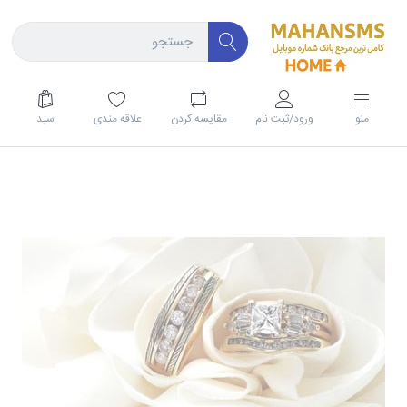
منو
ورود/ثبت نام
مقايسه كردن
علاقه مندی
سبد