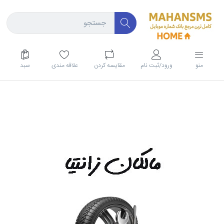
منو
ورود/ثبت نام
مقايسه كردن
علاقه مندی
سبد