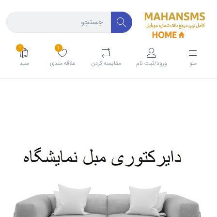
1
1
منو
ورود/ثبت نام
مقايسه كردن
علاقه مندی
سبد