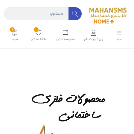
1
1
منو
ورود/ثبت نام
مقايسه كردن
علاقه مندی
سبد