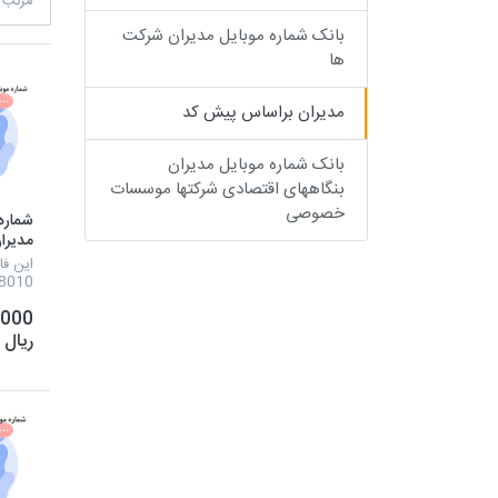
مرتب 
بانک شماره موبایل مدیران شرکت
ها
مدیران براساس پیش کد
بانک شماره موبایل مدیران
بنگاههای اقتصادی شرکتها موسسات
خصوصی
شماره 
مدیرا
ایرانس
این فا
موبایل
,000
شرکت 
کارخان
ریال
هولدی
ادارات
بازرگا
می باش
منظور
و م...