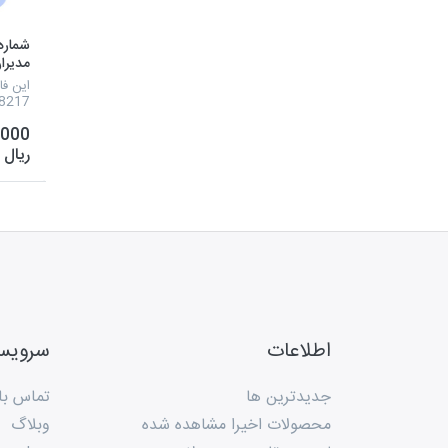
شماره 
مدیرا
0918
این فا
موبایل
,000
شرکت 
کارخان
ریال
هولدی
ادارات
بازرگا
می باش
منظور
و م...
اطلاعات
سروی
جدیدترین ها
تماس با 
محصولات اخیرا مشاهده شده
وبلاگ