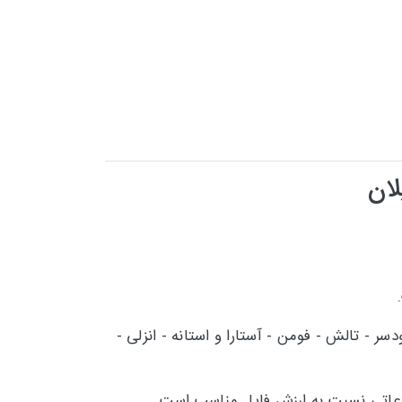
ان
ر - تالش - فومن - آستارا و استانه - انزلی -
لاعاتی نسبت به ارزش فایل مناسب است.