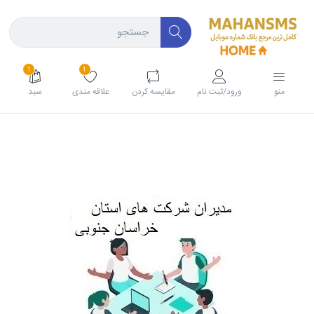
1
1
منو
ورود/ثبت نام
مقايسه كردن
علاقه مندی
سبد