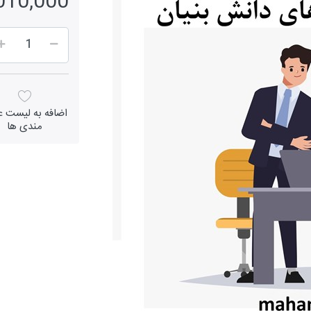
1,010,000 ر
اضافه به لیست عل
مندی ها