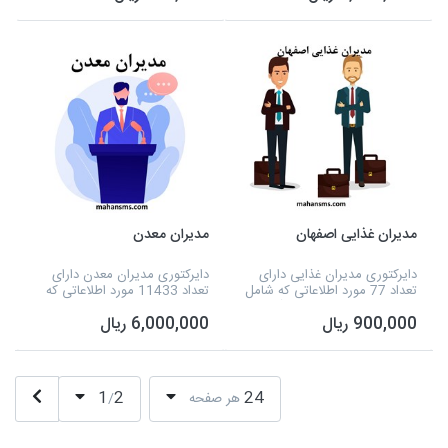
می شود و به صورت اکسل آماده
شماره همراه تفیک استانی و...
شده است.
می شود و به صور...
مدیران غذایی اصفهان
مدیران معدن
دایرکتوری مدیران غذایی دارای
دایرکتوری مدیران معدن دارای
تعداد 77 مورد اطلاعاتی که شامل
تعداد 11433 مورد اطلاعاتی که
نوع فعالیت، شماره تلفن، آدرس
شامل نوع معدن، نام معدن،
900,000 ریال
6,000,000 ریال
استان اصفهان و... می شود که به
شماره تلفن، محل و موقعیت،
صورت اکسل آماده شده است.
آدرس و تفکیک استان ها و... می
شود که به صورت اکسل...
1
2
24
هر صفحه
/